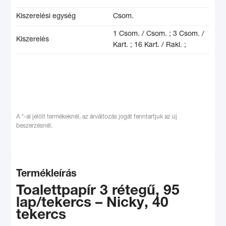
Kiszerelési egység
Csom.
1 Csom. / Csom. ;
3 Csom. /
Kiszerelés
Kart. ;
16 Kart. / Rakl. ;
A *-al jelölt termékeknél, az árváltozás jogát fenntartjuk az új
beszerzésnél.
Termékleírás
Toalettpapír 3 rétegű, 95
lap/tekercs – Nicky, 40
tekercs