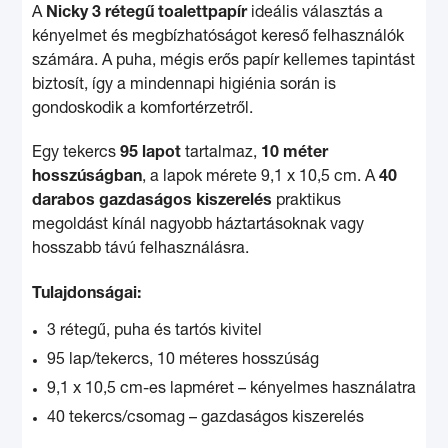
A
Nicky 3 rétegű toalettpapír
ideális választás a
kényelmet és megbízhatóságot kereső felhasználók
számára. A puha, mégis erős papír kellemes tapintást
biztosít, így a mindennapi higiénia során is
gondoskodik a komfortérzetről.
Egy tekercs
95 lapot
tartalmaz,
10 méter
hosszúságban
, a lapok mérete 9,1 x 10,5 cm. A
40
darabos gazdaságos kiszerelés
praktikus
megoldást kínál nagyobb háztartásoknak vagy
hosszabb távú felhasználásra.
Tulajdonságai:
3 rétegű, puha és tartós kivitel
95 lap/tekercs, 10 méteres hosszúság
9,1 x 10,5 cm-es lapméret – kényelmes használatra
40 tekercs/csomag – gazdaságos kiszerelés