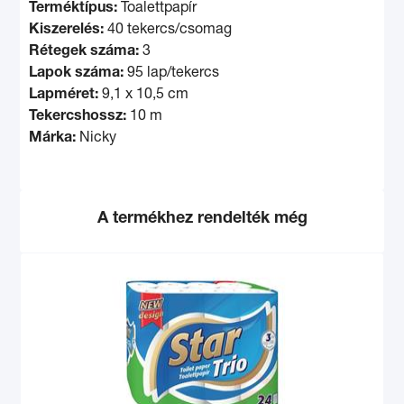
Terméktípus:
Toalettpapír
Kiszerelés:
40 tekercs/csomag
Rétegek száma:
3
Lapok száma:
95 lap/tekercs
Lapméret:
9,1 x 10,5 cm
Tekercshossz:
10 m
Márka:
Nicky
A termékhez rendelték még