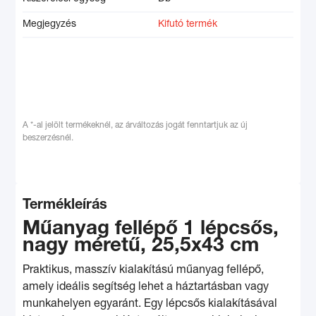
Megjegyzés
Kifutó termék
A *-al jelölt termékeknél, az árváltozás jogát fenntartjuk az új
beszerzésnél.
Termékleírás
Műanyag fellépő 1 lépcsős,
nagy méretű, 25,5x43 cm
Praktikus, masszív kialakítású műanyag fellépő,
amely ideális segítség lehet a háztartásban vagy
munkahelyen egyaránt. Egy lépcsős kialakításával