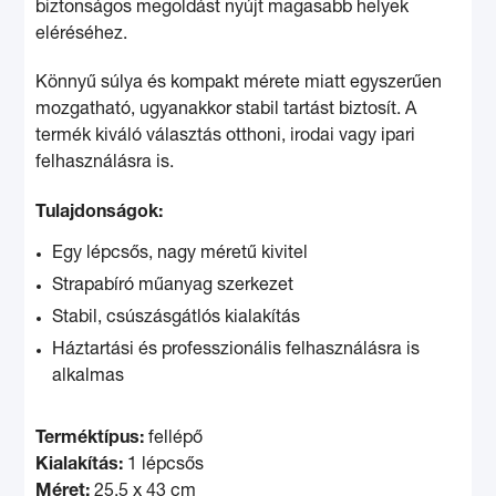
biztonságos megoldást nyújt magasabb helyek
eléréséhez.
Könnyű súlya és kompakt mérete miatt egyszerűen
mozgatható, ugyanakkor stabil tartást biztosít. A
termék kiváló választás otthoni, irodai vagy ipari
felhasználásra is.
Tulajdonságok:
Egy lépcsős, nagy méretű kivitel
Strapabíró műanyag szerkezet
Stabil, csúszásgátlós kialakítás
Háztartási és professzionális felhasználásra is
alkalmas
Terméktípus:
fellépő
Kialakítás:
1 lépcsős
Méret:
25,5 x 43 cm