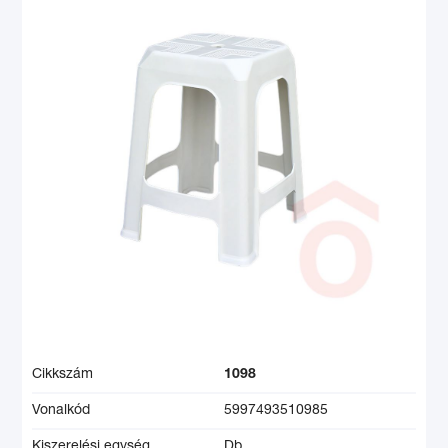
Cikkszám
1098
Vonalkód
5997493510985
Kiszerelési egység
Db