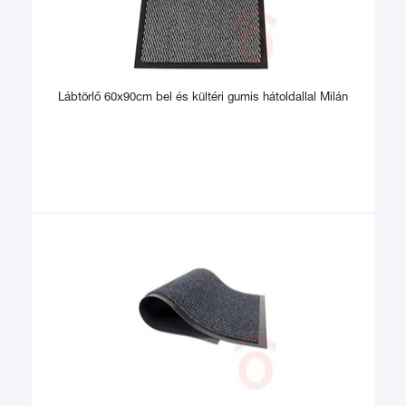
Lábtörlő 60x90cm bel és kültéri gumis hátoldallal Milán