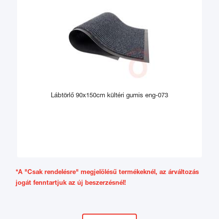
Lábtörlő 90x150cm kültéri gumis eng-073
*A "Csak rendelésre" megjelölésű termékeknél, az árváltozás
jogát fenntartjuk az új beszerzésnél!