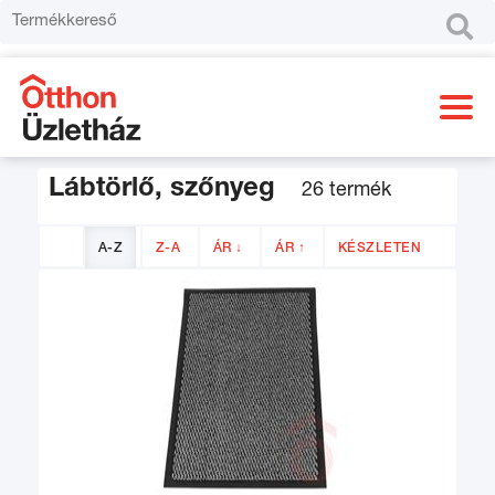

Lábtörlő, szőnyeg
26 termék
A-Z
Z-A
ÁR ↓
ÁR ↑
KÉSZLETEN