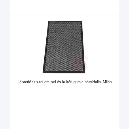
Lábtörlő 90x150cm bel és kültéri gumis hátoldallal Milán