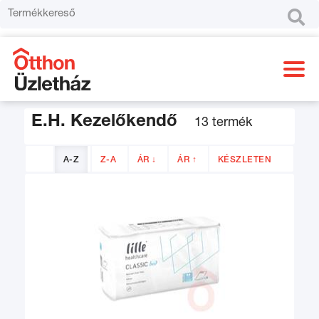

E.H. Kezelőkendő
13 termék
A-Z
Z-A
ÁR ↓
ÁR ↑
KÉSZLETEN