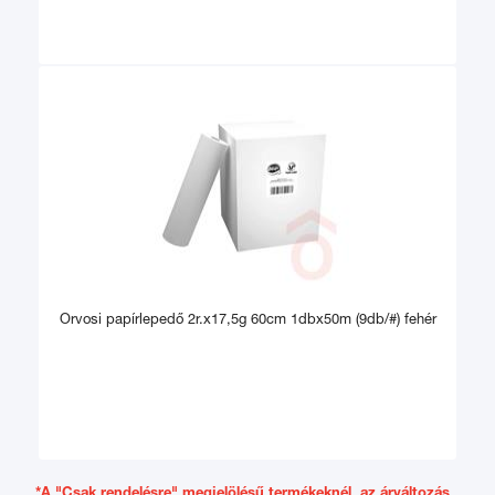
Orvosi papírlepedő 2r.x17,5g 60cm 1dbx50m (9db/#) fehér
*A "Csak rendelésre" megjelölésű termékeknél, az árváltozás