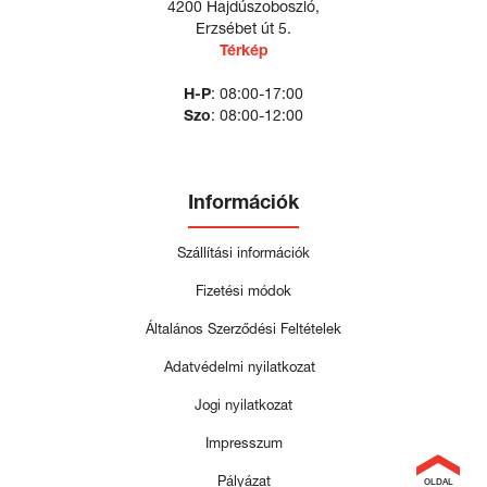
4200 Hajdúszoboszló,
Erzsébet út 5.
Térkép
H-P
: 08:00-17:00
Szo
: 08:00-12:00
Információk
Szállítási információk
Fizetési módok
Általános Szerződési Feltételek
Adatvédelmi nyilatkozat
Jogi nyilatkozat
Impresszum
Pályázat
OLDAL