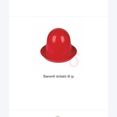
Baromfi önitató 9l ip