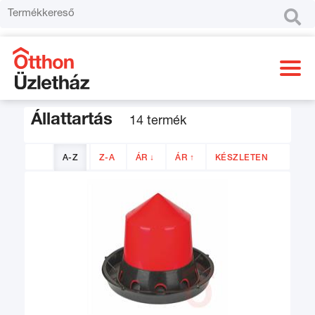

Állattartás
14 termék
A-Z
Z-A
ÁR ↓
ÁR ↑
KÉSZLETEN