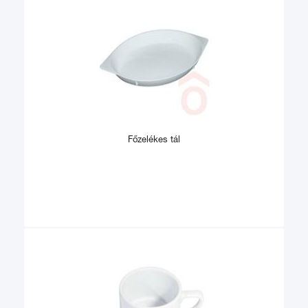
Főzelékes tál