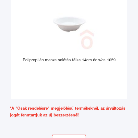
Polipropilén menza salátás tálka 14cm 6db/cs 1059
*A "Csak rendelésre" megjelölésű termékeknél, az árváltozás
jogát fenntartjuk az új beszerzésnél!