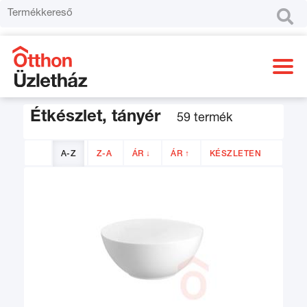

Étkészlet, tányér
59 termék
A-Z
Z-A
ÁR ↓
ÁR ↑
KÉSZLETEN