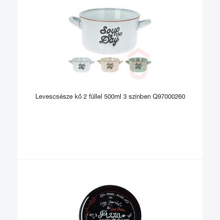
Levescsésze kő 2 füllel 500ml 3 színben Q97000260