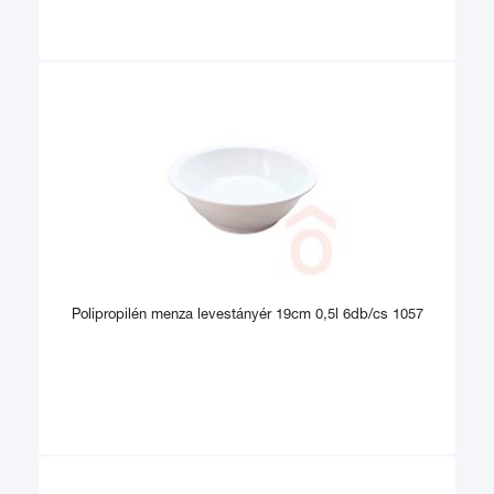
Polipropilén menza levestányér 19cm 0,5l 6db/cs 1057