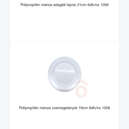
Polipropilén menza adagtál lapos 21cm 6db/cs 1056
Polipropilén menza csemegetányér 19cm 6db/cs 1058