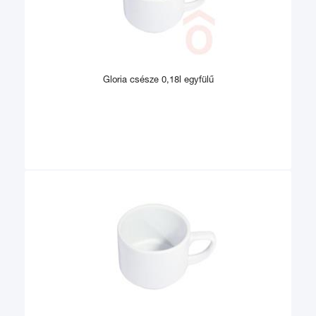
Gloria csésze 0,18l egyfülű