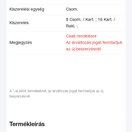
Kiszerelési egység
Csom.
8 Csom. / Kart. ;
16 Kart. /
Kiszerelés
Rakl. ;
Csak rendelésre
Megjegyzés
Az árváltozás jogát fenntartjuk
az új beszerzésnél.
A *-al jelölt termékeknél, az árváltozás jogát fenntartjuk az új
beszerzésnél.
Termékleírás