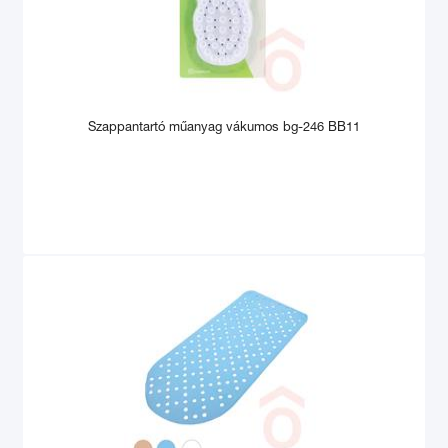
Szappantartó műanyag vákumos bg-246 BB11