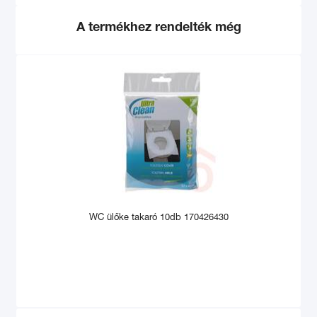
A termékhez rendelték még
WC ülőke takaró 10db 170426430