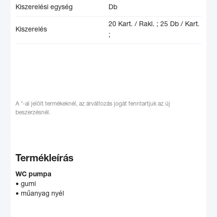
Kiszerelési egység
Db
20 Kart. / Rakl. ;
25 Db / Kart.
Kiszerelés
;
A *-al jelölt termékeknél, az árváltozás jogát fenntartjuk az új
beszerzésnél.
Termékleírás
WC pumpa
• gumi
• műanyag nyél