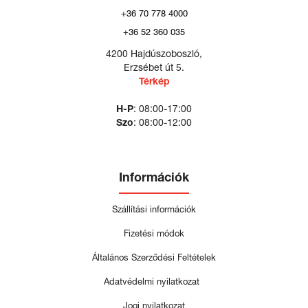
+36 70 778 4000
+36 52 360 035
4200 Hajdúszoboszló,
Erzsébet út 5.
Térkép
H-P
: 08:00-17:00
Szo
: 08:00-12:00
Információk
Szállítási információk
Fizetési módok
Általános Szerződési Feltételek
Adatvédelmi nyilatkozat
Jogi nyilatkozat