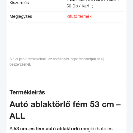
1 Db / Db ;
30 Kart. / Rakl. ;
Kiszerelés
50 Db / Kart. ;
Megjegyzés
Kifutó termék
A *-al jelölt termékeknél, az árváltozás jogát fenntartjuk az új
beszerzésnél.
Termékleírás
Autó ablaktörlő fém 53 cm –
ALL
A
53 cm-es fém autó ablaktörlő
megbízható és