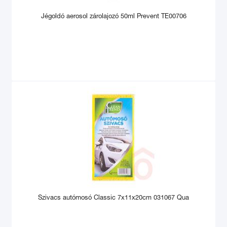
Jégoldó aerosol zárolajozó 50ml Prevent TE00706
Szivacs autómosó Classic 7x11x20cm 031067 Qua