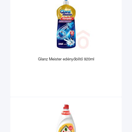
Glanz Meister edényőblítő 920ml