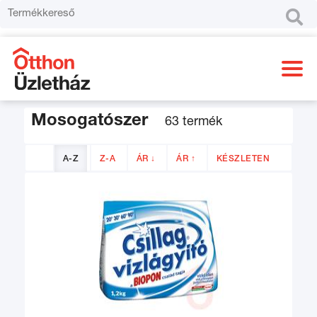

Mosogatószer
63 termék
A-Z
Z-A
ÁR ↓
ÁR ↑
KÉSZLETEN