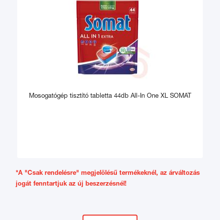
Mosogatógép tisztító tabletta 44db All-In One XL SOMAT
*A "Csak rendelésre" megjelölésű termékeknél, az árváltozás
jogát fenntartjuk az új beszerzésnél!