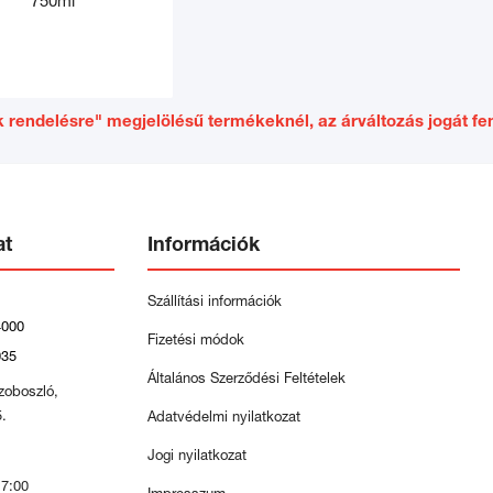
750ml
 rendelésre" megjelölésű termékeknél, az árváltozás jogát fen
at
Információk
Szállítási információk
4000
Fizetési módok
035
Általános Szerződési Feltételek
zoboszló,
5.
Adatvédelmi nyilatkozat
Jogi nyilatkozat
17:00