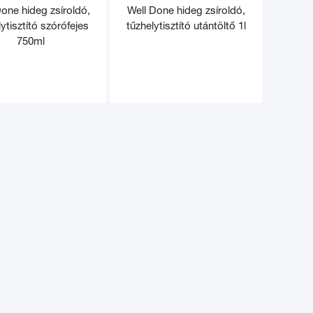
Done hideg zsíroldó,
Well Done hideg zsíroldó,
ytisztító szórófejes
tűzhelytisztító utántöltő 1l
750ml