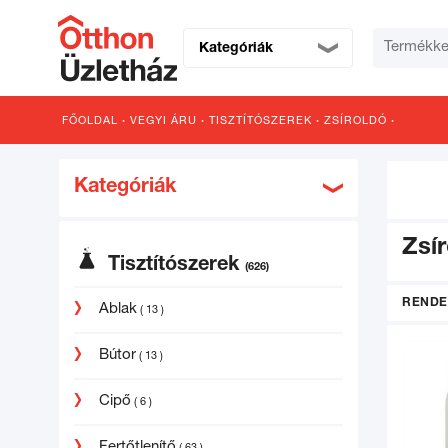
Kategóriák
FŐOLDAL
·
VEGYI ÁRU
·
TISZTÍTÓSZEREK
·
ZSÍROLDÓ
·
Kategóriák
Zsí
Tisztítószerek
(626)
RENDE
Ablak
( 13 )
Bútor
( 13 )
Cipő
( 6 )
Fertőtlenítő