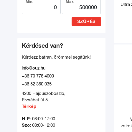
Min.
Max.
Ultra
SZŰRÉS
Kérdésed van?
Kérdezz bátran, örömmel segítünk!
info@ouz.hu
+36 70 778 4000
+36 52 360 035
4200 Hajdúszoboszló,
Erzsébet út 5.
Térkép
H-P
: 08:00-17:00
Szo
: 08:00-12:00
zsíro