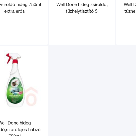
 zsíroldó hideg 750ml
Well Done hideg zsíroldó,
Well 
extra erős
tűzhelytisztító 5l
tűzhel
Well Done hideg
ldó,szórófejes habzó