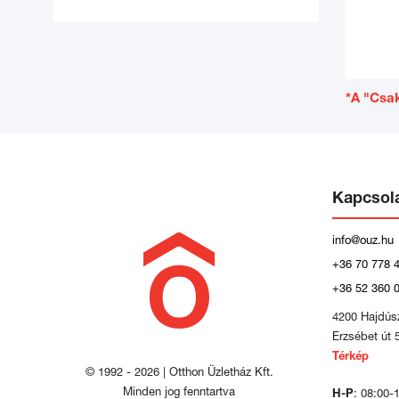
*A "Csak
Kapcsol
info@ouz.hu
+36 70 778 
+36 52 360 
4200 Hajdús
Erzsébet út 
Térkép
© 1992 - 2026 | Otthon Üzletház Kft.
Minden jog fenntartva
H-P
: 08:00-