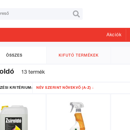

Akciók
ÖSSZES
KIFUTÓ TERMÉKEK
roldó
13 termék
ZÉSI KRITÉRIUM:
NÉV SZERINT NÖVEKVŐ (A-Z) ↓