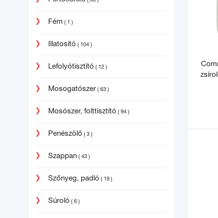
( 63 )
Fém
( 1 )
Illatosító
( 104 )
Comm
Lefolyótisztító
( 12 )
zsírol
Mosogatószer
( 63 )
Mosószer, folttisztító
( 94 )
Penészölő
( 3 )
Szappan
( 43 )
Szőnyeg, padló
( 19 )
Súroló
( 6 )