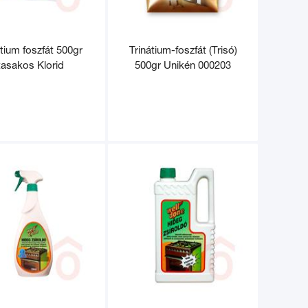
átium foszfát 500gr
Trinátium-foszfát (Trisó)
tasakos Klorid
500gr Unikén 000203