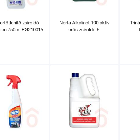
fertőtlenítő zsíroldó
Nerta Alkalinet 100 aktív
Trin
ben 750ml PG210015
erős zsíroldó 5l