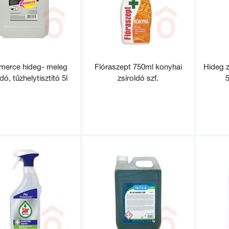
erce hideg- meleg
Flóraszept 750ml konyhai
Hideg 
dó, tűzhelytisztító 5l
zsíroldó szf.
5