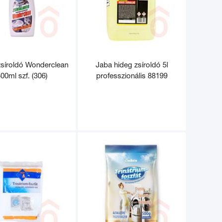
zsíroldó Wonderclean
Jaba hideg zsíroldó 5l
00ml szf. (306)
professzionális 88199