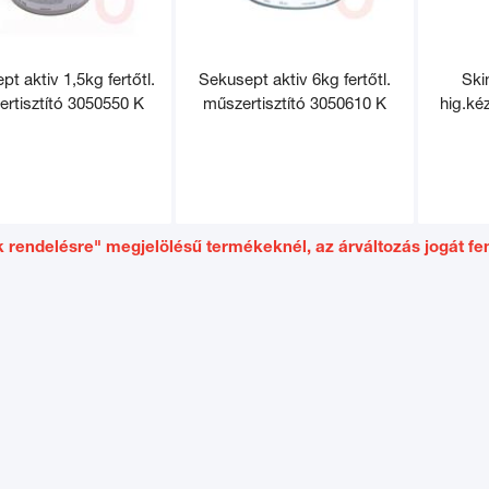
t aktiv 1,5kg fertőtl.
Sekusept aktiv 6kg fertőtl.
Ski
rtisztító 3050550 K
műszertisztító 3050610 K
hig.ké
 rendelésre" megjelölésű termékeknél, az árváltozás jogát fen