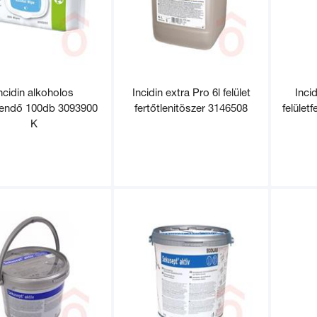
ncidin alkoholos
Incidin extra Pro 6l felület
Incid
kendő 100db 3093900
fertőtlenitöszer 3146508
felület
K