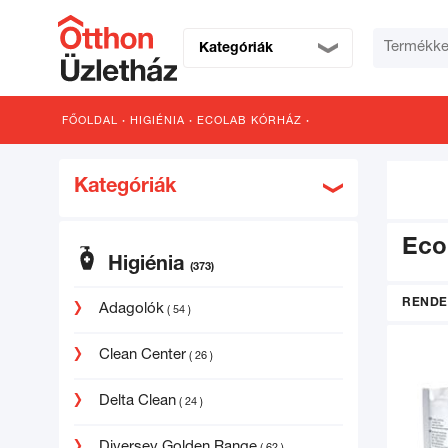
Kategóriák
FŐOLDAL
·
HIGIÉNIA
·
ECOLAB KÓRHÁZ
·
Kategóriák
Eco
Higiénia
(373)
RENDE
Adagolók
( 54 )
Clean Center
( 26 )
Delta Clean
( 24 )
Diversey Golden Range