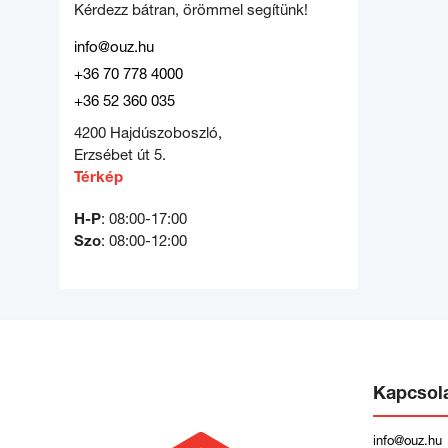
Kérdezz bátran, örömmel segítünk!
info@ouz.hu
+36 70 778 4000
+36 52 360 035
4200 Hajdúszoboszló,
Erzsébet út 5.
Térkép
H-P
: 08:00-17:00
Szo
: 08:00-12:00
Kapcsol
info@ouz.hu