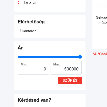
Tana
( 2 )
Sekusep
Elérhetőség
műsze
Raktáron
Ár
*A "Csak
Min.
Max.
SZŰRÉS
Kérdésed van?