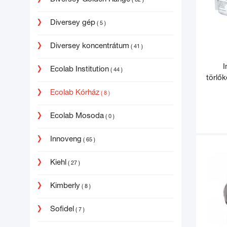
( 62 )
Diversey gép
( 5 )
Diversey koncentrátum
( 41 )
I
Ecolab Institution
( 44 )
törlő
Ecolab Kórház
( 8 )
Ecolab Mosoda
( 0 )
Innoveng
( 65 )
Kiehl
( 27 )
Kimberly
( 8 )
Sofidel
( 7 )