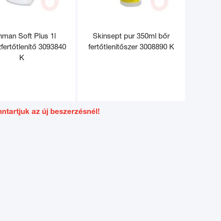
nman Soft Plus 1l
Skinsept pur 350ml bőr
zfertőtlenítő 3093840
fertőtlenítőszer 3008890 K
K
ntartjuk az új beszerzésnél!