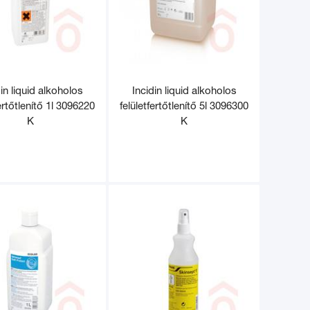
in liquid alkoholos
Incidin liquid alkoholos
fertőtlenítő 1l 3096220
felületfertőtlenítő 5l 3096300
K
K