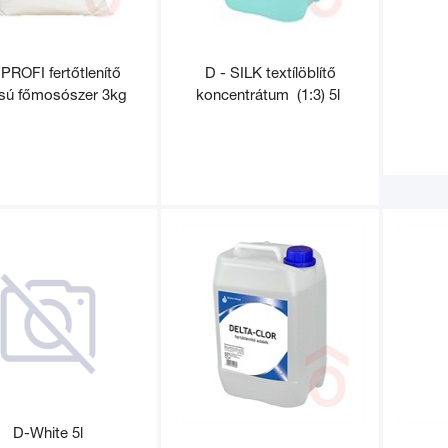
 PROFI fertőtlenítő
D - SILK textílöblítő
sú főmosószer 3kg
koncentrátum (1:3) 5l
D-White 5l