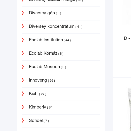
( 62 )
Diversey gép
( 5 )
Diversey koncentrátum
( 41 )
D -
Ecolab Institution
( 44 )
Ecolab Kórház
( 8 )
Ecolab Mosoda
( 0 )
Innoveng
( 65 )
Kiehl
( 27 )
Kimberly
( 8 )
Sofidel
( 7 )