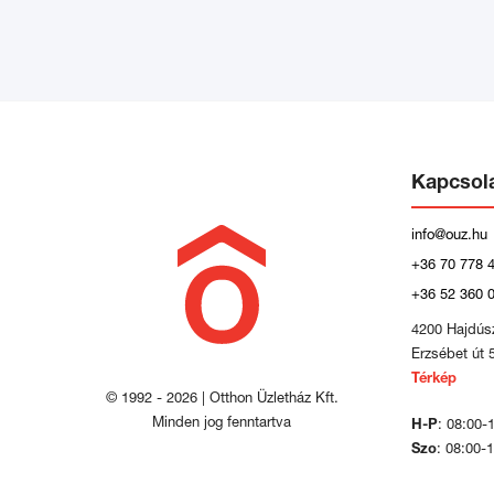
Kapcsol
info@ouz.hu
+36 70 778 
+36 52 360 
4200 Hajdús
Erzsébet út 
Térkép
© 1992 - 2026 | Otthon Üzletház Kft.
Minden jog fenntartva
H-P
: 08:00-
Szo
: 08:00-