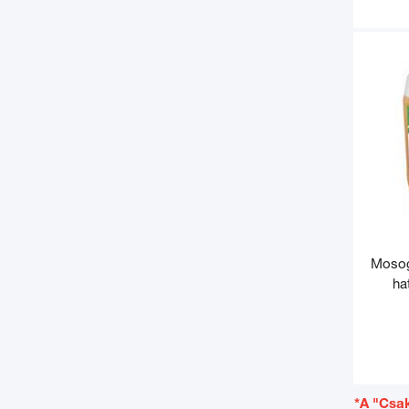
Mosog
ha
*A "Csak