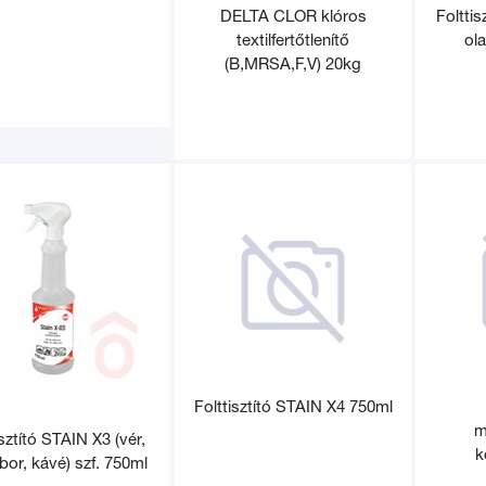
DELTA CLOR klóros
Folttis
textilfertőtlenítő
ola
(B,MRSA,F,V) 20kg
Folttisztító STAIN X4 750ml
m
isztító STAIN X3 (vér,
k
bor, kávé) szf. 750ml