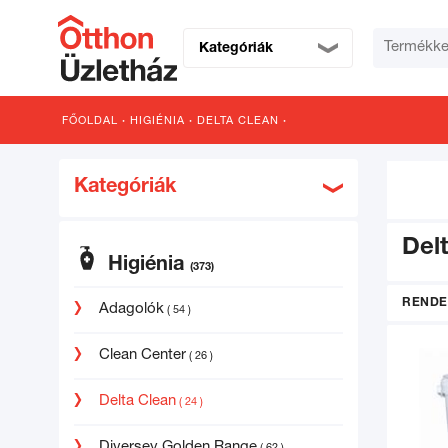
Kategóriák
FŐOLDAL
·
HIGIÉNIA
·
DELTA CLEAN
·
Kategóriák
Del
Higiénia
(373)
RENDE
Adagolók
( 54 )
Clean Center
( 26 )
Delta Clean
( 24 )
Diversey Golden Range