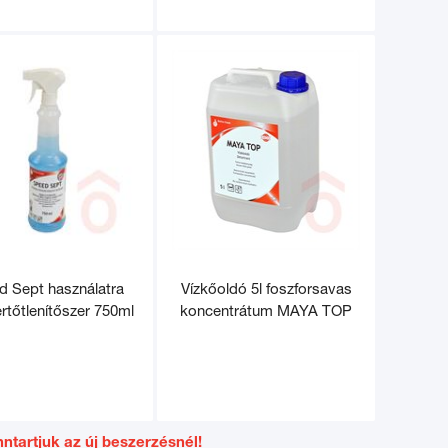
d Sept használatra
Vízkőoldó 5l foszforsavas
ertőtlenítőszer 750ml
koncentrátum MAYA TOP
ntartjuk az új beszerzésnél!