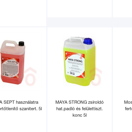
 SEPT használatra
MAYA STRONG zsíroldó
Mos
rtőtlenítő szanitert. 5l
hat.padló és felülettiszt.
fer
konc 5l