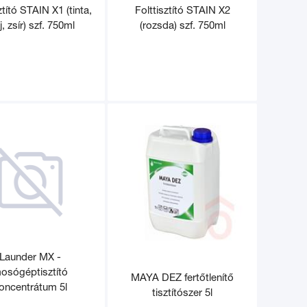
ztító STAIN X1 (tinta,
Folttisztító STAIN X2
j, zsír) szf. 750ml
(rozsda) szf. 750ml
Launder MX -
osógéptisztító
MAYA DEZ fertőtlenítő
oncentrátum 5l
tisztítószer 5l