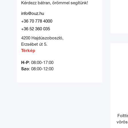
Kérdezz bátran, örömmel segítünk!
info@ouz.hu
+36 70 778 4000
+36 52 360 035
4200 Hajdúszoboszló,
Erzsébet út 5.
Térkép
H-P
: 08:00-17:00
Szo
: 08:00-12:00
Foltt
vörös