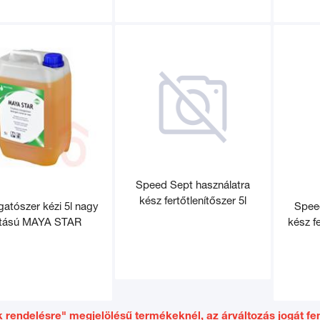
Speed Sept használatra
kész fertőtlenítőszer 5l
atószer kézi 5l nagy
Spee
tású MAYA STAR
kész f
 rendelésre" megjelölésű termékeknél, az árváltozás jogát fen