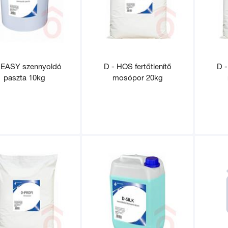
 EASY szennyoldó
D - HOS fertőtlenítő
D -
paszta 10kg
mosópor 20kg