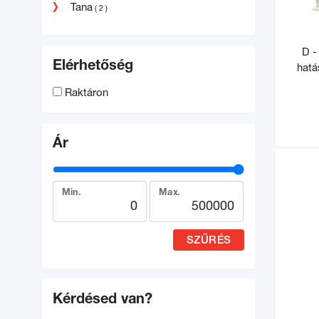
Tana
( 2 )
D -
Elérhetőség
hatá
Raktáron
Ár
Min.
Max.
SZŰRÉS
Kérdésed van?