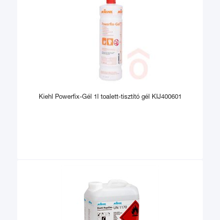
Kiehl Powerfix-Gél 1l toalett-tisztító gél KIJ400601