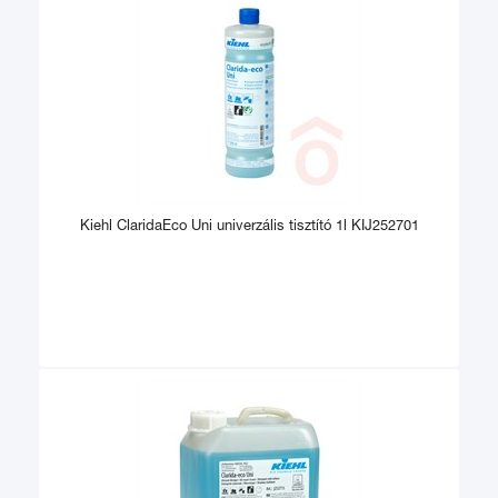
Kiehl ClaridaEco Uni univerzális tisztító 1l KIJ252701