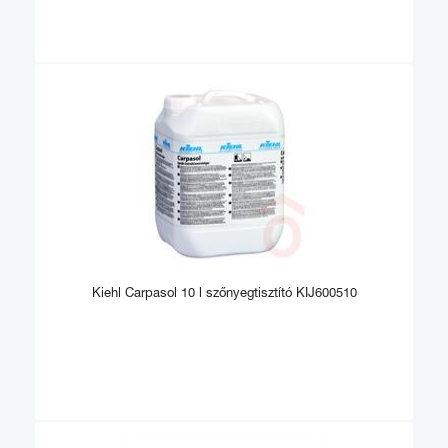
Kiehl Carpasol 10 l szőnyegtisztító KIJ600510