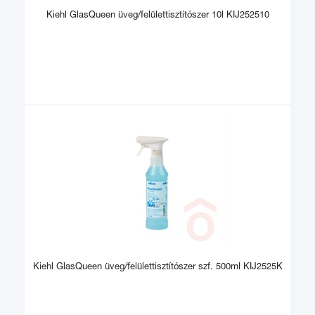
Kiehl GlasQueen üveg/felülettisztítószer 10l KIJ252510
Kiehl GlasQueen üveg/felülettisztítószer szf. 500ml KIJ2525K