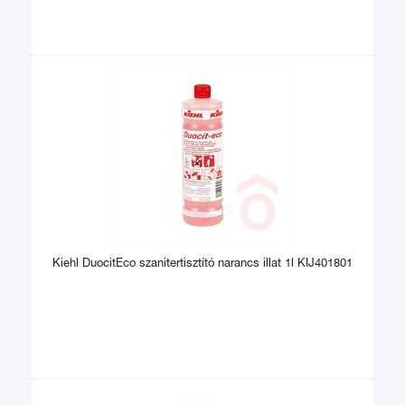
Kiehl DuocitEco szanitertisztító narancs illat 1l KIJ401801