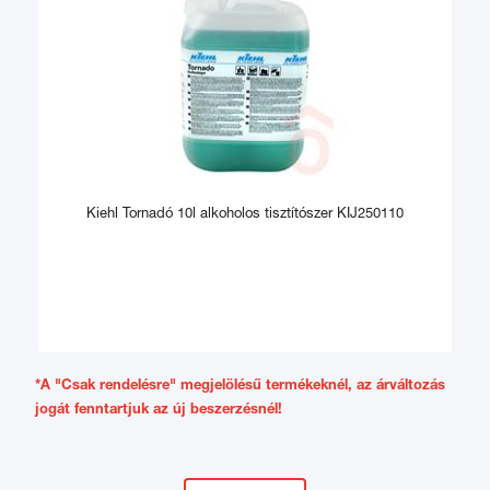
Kiehl Tornadó 10l alkoholos tisztítószer KIJ250110
*A "Csak rendelésre" megjelölésű termékeknél, az árváltozás
jogát fenntartjuk az új beszerzésnél!