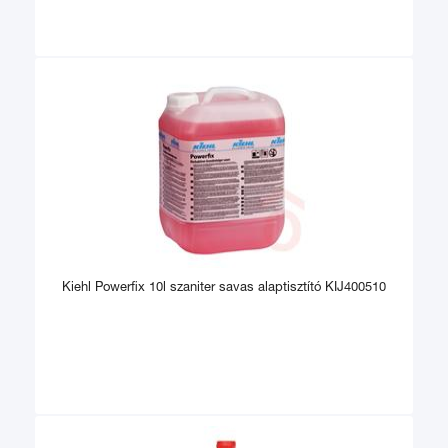
Kiehl Powerfix 10l szaniter savas alaptisztító KIJ400510