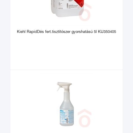
Kiehl RapidDés fert.tisztítószer gyorshatású 5l KIJ350405