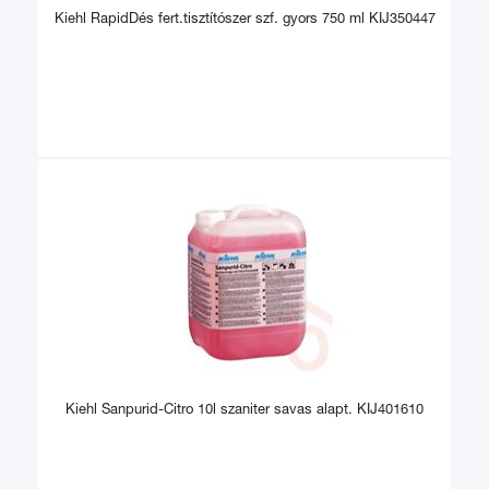
Kiehl RapidDés fert.tisztítószer szf. gyors 750 ml KIJ350447
Kiehl Sanpurid-Citro 10l szaniter savas alapt. KIJ401610