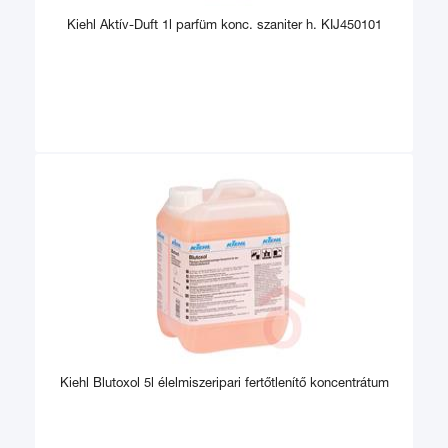
Kiehl Aktív-Duft 1l parfüm konc. szaniter h. KIJ450101
Kiehl Blutoxol 5l élelmiszeripari fertőtlenítő koncentrátum