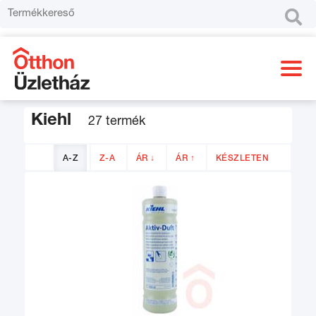

Kiehl
27 termék
A-Z
Z-A
ÁR ↓
ÁR ↑
KÉSZLETEN