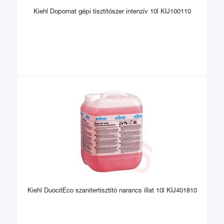
Kiehl Dopomat gépi tisztítószer intenzív 10l KIJ100110
Kiehl DuocitEco szanitertisztító narancs illat 10l KIJ401810