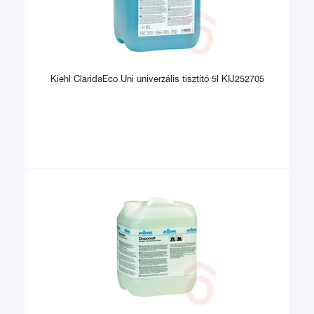
Kiehl ClaridaEco Uni univerzális tisztító 5l KIJ252705