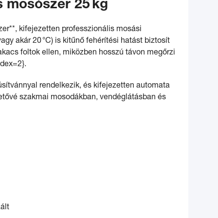
s mosószer 25 kg
r**, kifejezetten professzionális mosási
 akár 20 °C) is kitűnő fehérítési hatást biztosít
makacs foltok ellen, miközben hosszú távon megőrzi
ndex=2}.
sítvánnyal rendelkezik, és kifejezetten automata
ehetővé szakmai mosodákban, vendéglátásban és
ált