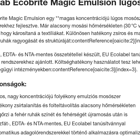
ab Ecobrite Magic Emulsion lúgo
rite Magic Emulsion egy **magas koncentrációjú lúgos mosósze
ekhez fejlesztve. Már alacsony mosási hőmérsékleten (30 °C vagy
, hogy károsítaná a textíliákat. Különösen hatékony zsíros és 
ruhák ragyogását és struktúráját:contentReference[oaicite:2]{i
-, EDTA- és NTA-mentes összetétellel készült, EU Ecolabel tanú
 rendszerekhez ajánlott. Költséghatékony használatot tesz l
gügyi intézményekben:contentReference[oaicite:3]{index=3}.
donságok:
os, nagy koncentrációjú folyékony emulziós mosószer
ékony zsírtalanítás és folteltávolítás alacsony hőmérsékleten
őrzi a fehér ruhák színét és fehérségét újramosás után is
zfát‑, EDTA‑ és NTA‑mentes, EU Ecolabel tanúsítvánnyal
omatikus adagolórendszerekkel történő alkalmazásra optimaliz