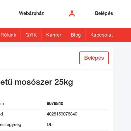
Webáruház
Belépés
Rólunk
GYIK
Karrier
Blog
Kapcsolat
Belépés
vetű mosószer 25kg
ám
9076840
ód
4028159076840
lési egység
Db