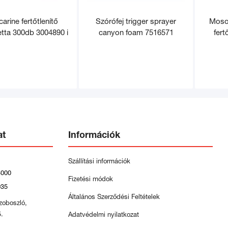
arine fertőtlenítő
Szórófej trigger sprayer
Moso
etta 300db 3004890 i
canyon foam 7516571
fert
at
Információk
Szállítási információk
4000
Fizetési módok
035
Általános Szerződési Feltételek
zoboszló,
5.
Adatvédelmi nyilatkozat