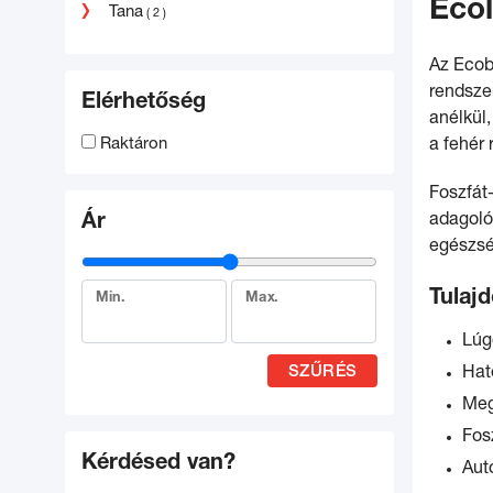
Ecol
Tana
( 2 )
Az Ecob
rendszer
Elérhetőség
anélkül
Raktáron
a fehér 
Foszfát
Ár
adagoló
egészsé
Tulaj
Min.
Max.
Lúg
SZŰRÉS
Hat
Meg
Fos
Kérdésed van?
Aut