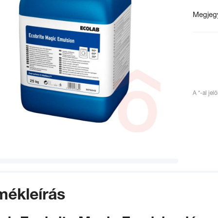
Megjeg
A *-al jel
mékleírás