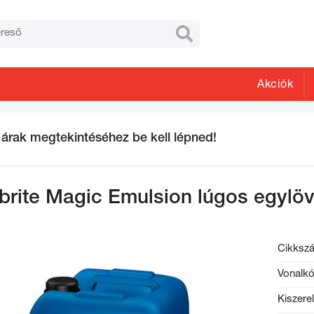

Akciók
 árak megtekintéséhez be kell lépned!
brite Magic Emulsion lúgos egylö
Cikksz
Vonalk
Kiszere