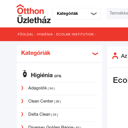
Kategóriák
FŐOLDAL
·
HIGIÉNIA
·
ECOLAB INSTITUTION
·
Kategóriák
Az
Higiénia
(373)
Eco
Adagolók
( 54 )
Clean Center
( 26 )
Delta Clean
( 24 )
Diversey Golden Range