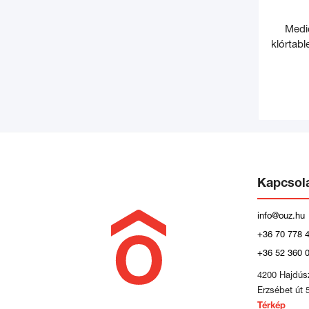
Medic
klórtabl
Kapcsol
info@ouz.hu
+36 70 778 
+36 52 360 
4200 Hajdús
Erzsébet út 
Térkép