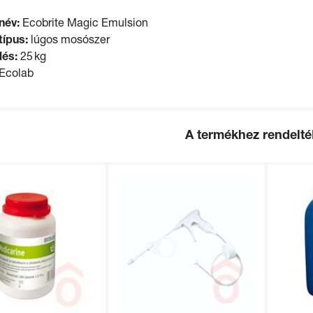
név:
Ecobrite Magic Emulsion
ípus:
lúgos mosószer
lés:
25 kg
Ecolab
A termékhez rendelt