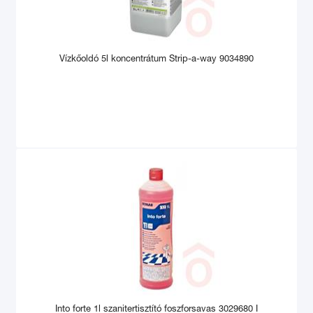
Vízkőoldó 5l koncentrátum Strip-a-way 9034890
Into forte 1l szanitertisztító foszforsavas 3029680 I