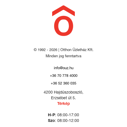
© 1992 - 2026 | Otthon Üzletház Kft.
Minden jog fenntartva
info@ouz.hu
+36 70 778 4000
+36 52 360 035
4200 Hajdúszoboszló,
Erzsébet út 5.
Térkép
H-P
: 08:00-17:00
Szo
: 08:00-12:00