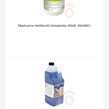
Medicarine fertőtlenítő klórtabletta 300db 3004890 i