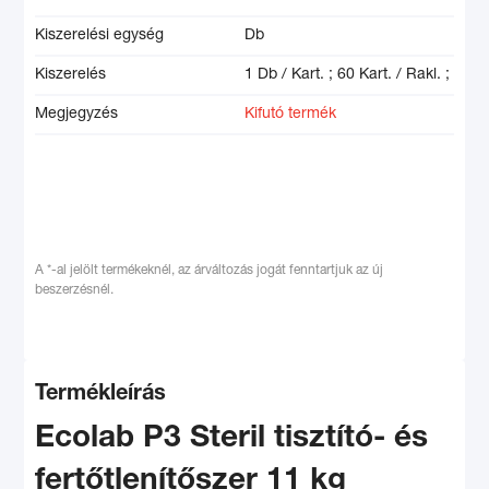
Kiszerelési egység
Db
Kiszerelés
1 Db / Kart. ;
60 Kart. / Rakl. ;
Megjegyzés
Kifutó termék
A *-al jelölt termékeknél, az árváltozás jogát fenntartjuk az új
beszerzésnél.
Termékleírás
Ecolab P3 Steril tisztító- és
fertőtlenítőszer 11 kg