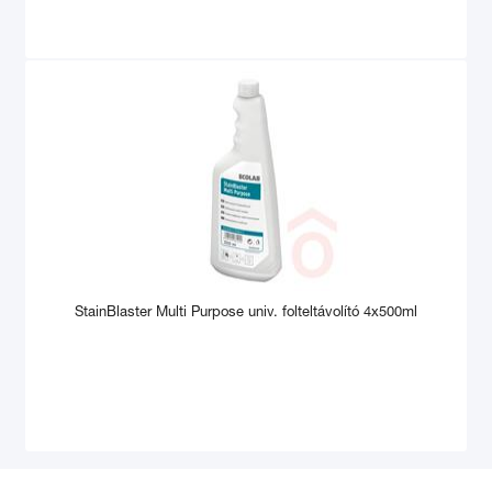
StainBlaster Multi Purpose univ. folteltávolító 4x500ml