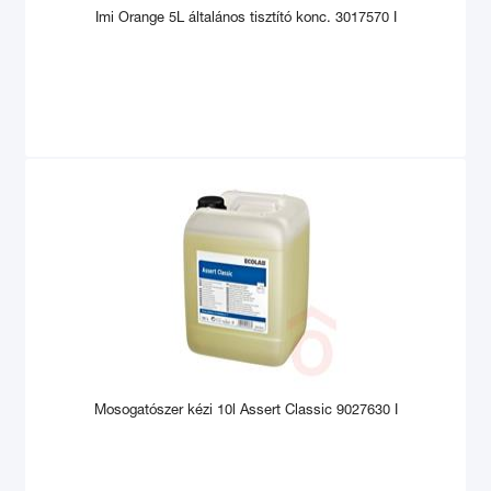
Imi Orange 5L általános tisztító konc. 3017570 I
Mosogatószer kézi 10l Assert Classic 9027630 I