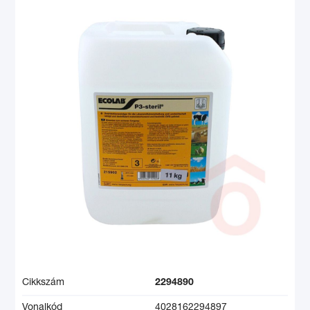
Cikkszám
2294890
Vonalkód
4028162294897